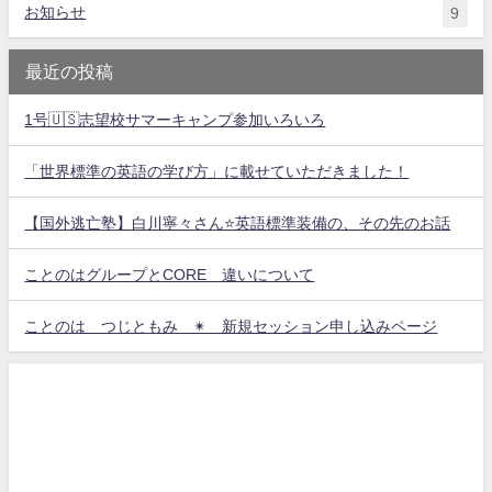
お知らせ
9
最近の投稿
1号🇺🇸志望校サマーキャンプ参加いろいろ
「世界標準の英語の学び方」に載せていただきました！
【国外逃亡塾】白川寧々さん⭐️英語標準装備の、その先のお話
ことのはグループとCORE 違いについて
ことのは つじともみ ✴︎ 新規セッション申し込みページ