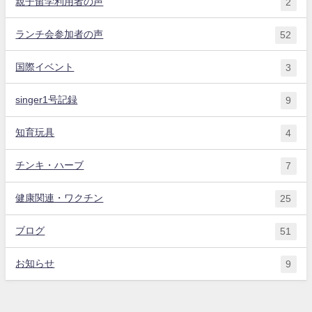
親子留学利用者の声
2
ランチ会参加者の声
52
国際イベント
3
singer1号記録
9
知育玩具
4
チンキ・ハーブ
7
健康関連・ワクチン
25
ブログ
51
お知らせ
9