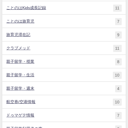
ことのはKids成長記録
11
ことのは旅育児
7
旅育児滞在記
9
クラブメッド
11
親子留学・授業
8
親子留学・生活
10
親子留学・週末
4
航空券/空港情報
10
ドゥマゲテ情報
7