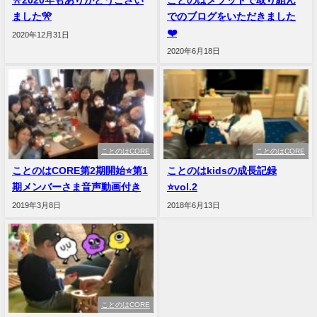
ました🎌
でのブログをいただきました
❤️
2020年12月31日
2020年6月18日
ことのはCORE
ことのはCORE
ことのはCORE第2期開始⭐️第1
ことのはkidsの成長記録
期メンバーさま音声動画付き
⭐️vol.2
2019年3月8日
2018年6月13日
ことのはCORE