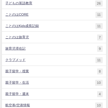
子どもの英語教育
26
ことのはCORE
11
ことのはKids成長記録
11
ことのは旅育児
7
旅育児滞在記
9
クラブメッド
11
親子留学・授業
8
親子留学・生活
10
親子留学・週末
4
航空券/空港情報
10