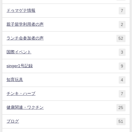
ドゥマゲテ情報
7
親子留学利用者の声
2
ランチ会参加者の声
52
国際イベント
3
singer1号記録
9
知育玩具
4
チンキ・ハーブ
7
健康関連・ワクチン
25
ブログ
51