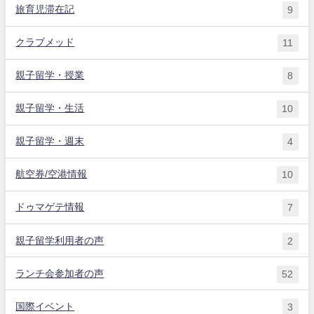
旅育児滞在記
9
クラブメッド
11
親子留学・授業
8
親子留学・生活
10
親子留学・週末
4
航空券/空港情報
10
ドゥマゲテ情報
7
親子留学利用者の声
2
ランチ会参加者の声
52
国際イベント
3