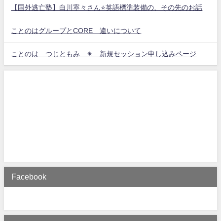
【国外逃亡塾】白川寧々さん⭐️英語標準装備の、その先のお話
ことのはグループとCORE 違いについて
ことのは つじともみ ✴︎ 新規セッション申し込みページ
Facebook