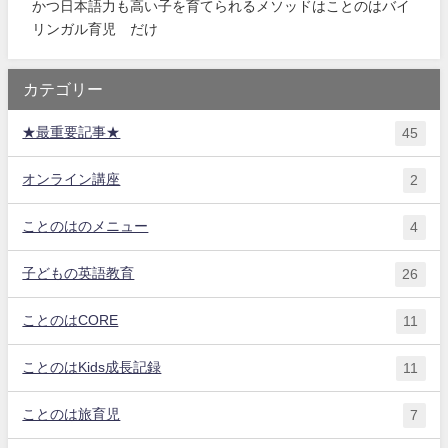
かつ日本語力も高い子を育てられるメソッドはことのはバイ
リンガル育児®だけ
カテゴリー
★最重要記事★
45
オンライン講座
2
ことのはのメニュー
4
子どもの英語教育
26
ことのはCORE
11
ことのはKids成長記録
11
ことのは旅育児
7