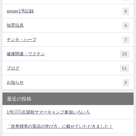
singer1号記録
9
知育玩具
4
チンキ・ハーブ
7
健康関連・ワクチン
25
ブログ
51
お知らせ
9
最近の投稿
1号🇺🇸志望校サマーキャンプ参加いろいろ
「世界標準の英語の学び方」に載せていただきました！