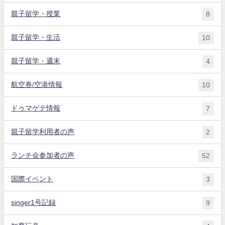
親子留学・授業
8
親子留学・生活
10
親子留学・週末
4
航空券/空港情報
10
ドゥマゲテ情報
7
親子留学利用者の声
2
ランチ会参加者の声
52
国際イベント
3
singer1号記録
9