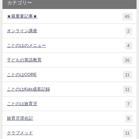
カテゴリー
★最重要記事★
45
オンライン講座
2
ことのはのメニュー
4
子どもの英語教育
26
ことのはCORE
11
ことのはKids成長記録
11
ことのは旅育児
7
旅育児滞在記
9
クラブメッド
11