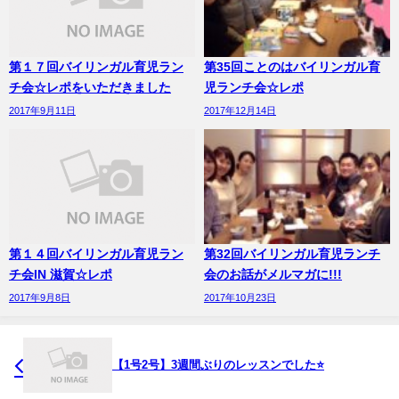
第１７回バイリンガル育児ラン
第35回ことのはバイリンガル育
チ会☆レポをいただきました
児ランチ会☆レポ
2017年9月11日
2017年12月14日
第１４回バイリンガル育児ラン
第32回バイリンガル育児ランチ
チ会IN 滋賀☆レポ
会のお話がメルマガに!!!
2017年9月8日
2017年10月23日
【1号2号】3週間ぶりのレッスンでした⭐️