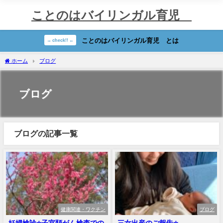
ことのはバイリンガル育児®
ことのはバイリンガル育児®︎とは
→ check!! ←
ホーム
ブログ
ブログ
ブログの記事一覧
健康関連・ワクチン
ブログ
妊婦検診⭐️子宮頚がん検査での
三女出産のご報告⭐️