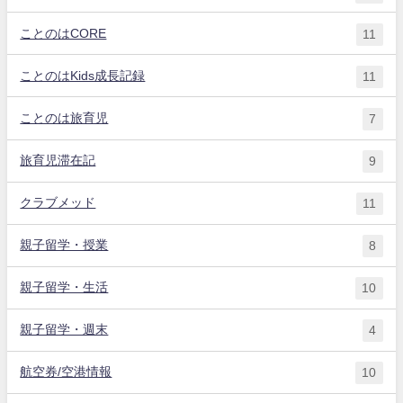
ことのはCORE
11
ことのはKids成長記録
11
ことのは旅育児
7
旅育児滞在記
9
クラブメッド
11
親子留学・授業
8
親子留学・生活
10
親子留学・週末
4
航空券/空港情報
10