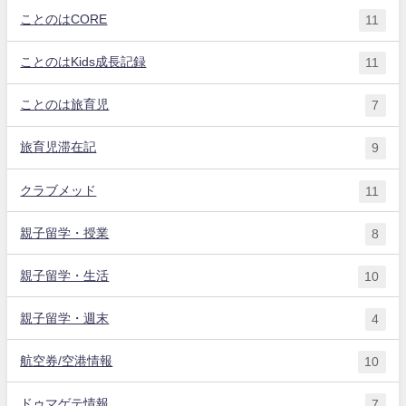
ことのはCORE
11
ことのはKids成長記録
11
ことのは旅育児
7
旅育児滞在記
9
クラブメッド
11
親子留学・授業
8
親子留学・生活
10
親子留学・週末
4
航空券/空港情報
10
ドゥマゲテ情報
7