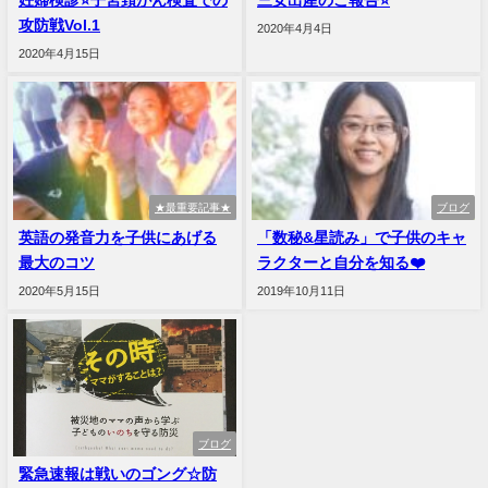
攻防戦Vol.1
2020年4月4日
2020年4月15日
★最重要記事★
ブログ
英語の発音力を子供にあげる
「数秘&星読み」で子供のキャ
最大のコツ
ラクターと自分を知る❤️
2020年5月15日
2019年10月11日
ブログ
緊急速報は戦いのゴング☆防