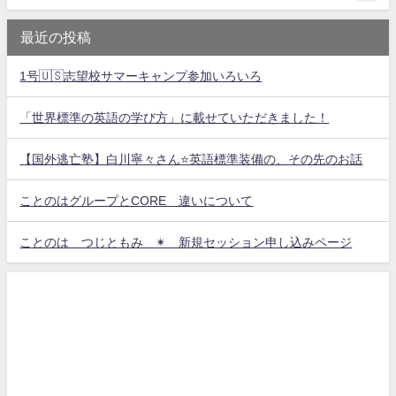
最近の投稿
1号🇺🇸志望校サマーキャンプ参加いろいろ
「世界標準の英語の学び方」に載せていただきました！
【国外逃亡塾】白川寧々さん⭐️英語標準装備の、その先のお話
ことのはグループとCORE 違いについて
ことのは つじともみ ✴︎ 新規セッション申し込みページ