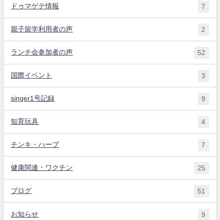
ドゥマゲテ情報
7
親子留学利用者の声
2
ランチ会参加者の声
52
国際イベント
3
singer1号記録
9
知育玩具
4
チンキ・ハーブ
7
健康関連・ワクチン
25
ブログ
51
お知らせ
9