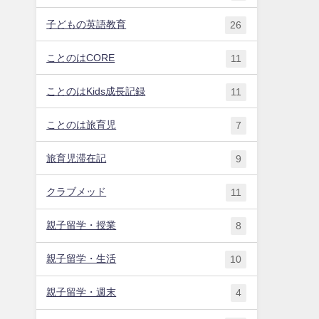
子どもの英語教育
26
ことのはCORE
11
ことのはKids成長記録
11
ことのは旅育児
7
旅育児滞在記
9
クラブメッド
11
親子留学・授業
8
親子留学・生活
10
親子留学・週末
4