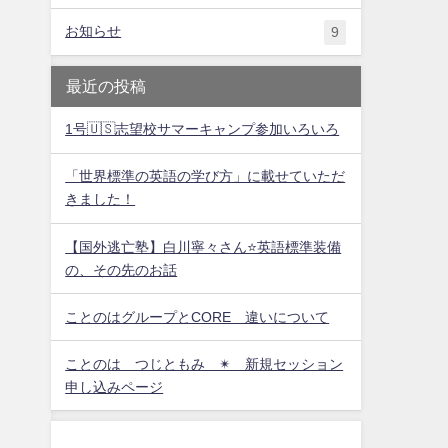
お知らせ
9
最近の投稿
1号🇺🇸志望校サマーキャンプ参加いろいろ
「世界標準の英語の学び方」に載せていただ
きました！
【国外逃亡塾】白川寧々さん⭐️英語標準装備
の、その先のお話
ことのはグループとCORE 違いについて
ことのは つじともみ ✴︎ 新規セッション
申し込みページ