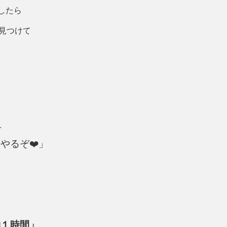
したら
見つけて
え
やるぞ❤️」
約１時間」