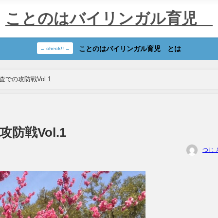
ことのはバイリンガル育児®
ことのはバイリンガル育児®︎とは
→ check!! ←
での攻防戦Vol.1
防戦Vol.1
つじ 