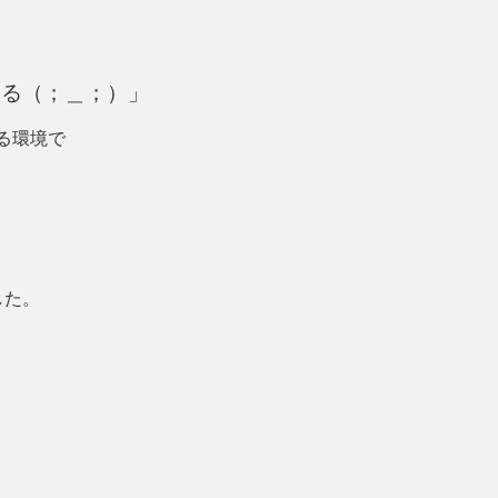
てる（；＿；）」
る環境で
した。