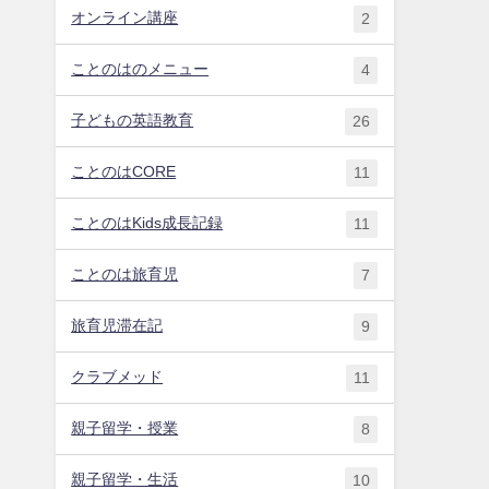
オンライン講座
2
ことのはのメニュー
4
子どもの英語教育
26
ことのはCORE
11
ことのはKids成長記録
11
ことのは旅育児
7
旅育児滞在記
9
クラブメッド
11
親子留学・授業
8
親子留学・生活
10