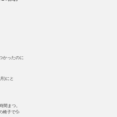
つかったのに
1月)にと
時間まつ。
椅子で💦