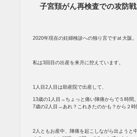
子宮頚がん再検査での攻防戦
2020年現在の妊婦検診への独り言ですat 大阪
私は3回目の出産を来月に控えています。
1人目2人目は助産院で出産して、
13歳の1人目→ちょっと痛い陣痛からで５時間
7歳の2人目→あれ？これきたのかも？から２時
2人ともお産中、陣痛を起こしながら出ようと