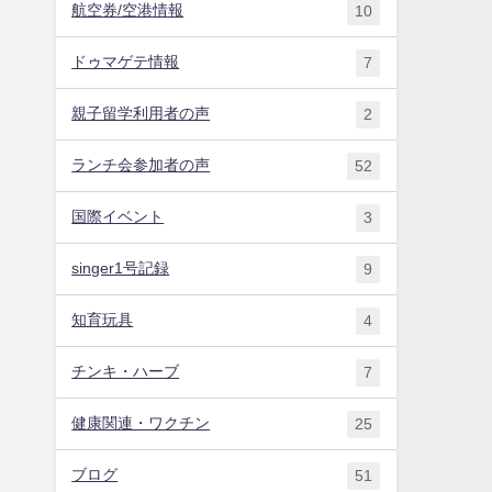
航空券/空港情報
10
ドゥマゲテ情報
7
親子留学利用者の声
2
ランチ会参加者の声
52
国際イベント
3
singer1号記録
9
知育玩具
4
チンキ・ハーブ
7
健康関連・ワクチン
25
ブログ
51