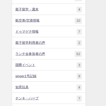
親子留学・週末
4
航空券/空港情報
10
ドゥマゲテ情報
7
親子留学利用者の声
2
ランチ会参加者の声
52
国際イベント
3
singer1号記録
9
知育玩具
4
チンキ・ハーブ
7