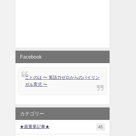
Facebook
ことのは 〜 英語力ゼロからのバイリン
ガル育児 〜
カテゴリー
★最重要記事★
45